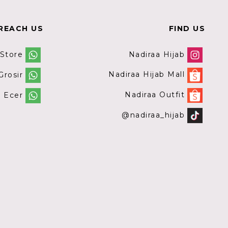
REACH US
FIND US
Nadiraa Hijab
 Store
Nadiraa Hijab Mall
rosir
Nadiraa Outfit
 Ecer
@nadiraa_hijab