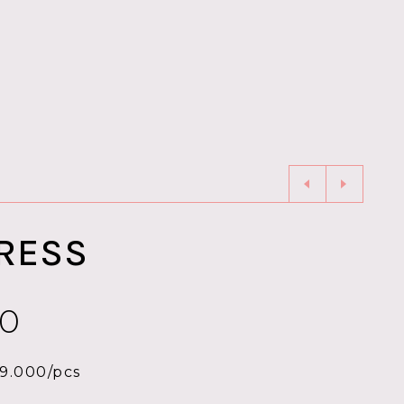
DRESS
00
9.000/pcs