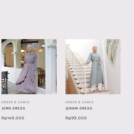
DRESS & GAMIS
DRESS & GAMIS
DR
JEMA DRESS
QIRANI DRESS
M
Rp
149,000
Rp
99,000
R