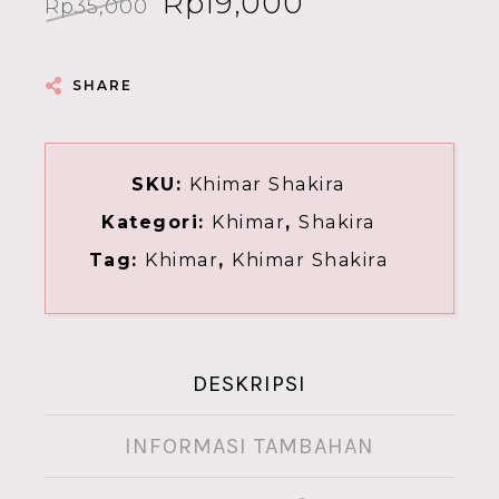
Harga
Harga
Rp
19,000
Rp
35,000
aslinya
saat
adalah:
ini
SHARE
Rp35,000.
adalah:
Rp19,000.
SKU:
Khimar Shakira
Kategori:
Khimar
,
Shakira
Tag:
Khimar
,
Khimar Shakira
DESKRIPSI
INFORMASI TAMBAHAN