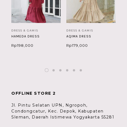
DRESS & GAMIS
DRESS & GAMIS
BA
HAMEDA DRESS
AQIMA DRESS
ME
Rp
198,000
Rp
179,000
Rp
OFFLINE STORE 2
Jl. Pintu Selatan UPN, Ngropoh,
Condongcatur, Kec. Depok, Kabupaten
Sleman, Daerah Istimewa Yogyakarta 55281