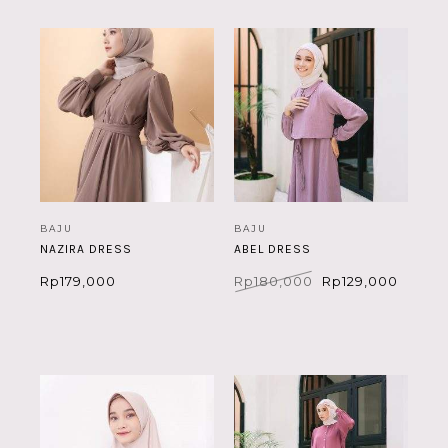
BAJU
BAJU
NAZIRA DRESS
ABEL DRESS
Harga
Harga
Rp
179,000
Rp
180,000
Rp
129,000
aslinya
saat
adalah:
ini
Rp180,000.
adalah
Rp129,