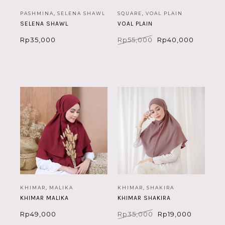
PASHMINA
,
SELENA SHAWL
SQUARE
,
VOAL PLAIN
SELENA SHAWL
VOAL PLAIN
Harga
Harga
Rp
35,000
Rp
55,000
Rp
40,000
aslinya
saat
adalah:
ini
Rp55,000.
adalah:
Rp40,00
KHIMAR
,
MALIKA
KHIMAR
,
SHAKIRA
KHIMAR MALIKA
KHIMAR SHAKIRA
Harga
Harga
Rp
49,000
Rp
35,000
Rp
19,000
aslinya
saat
adalah:
ini
Rp35,000.
adalah: