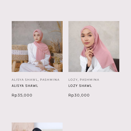
Rp19,000
ALISYA SHAWL
,
PASHMINA
LOZY
,
PASHMINA
ALISYA SHAWL
LOZY SHAWL
Rp
35,000
Rp
30,000