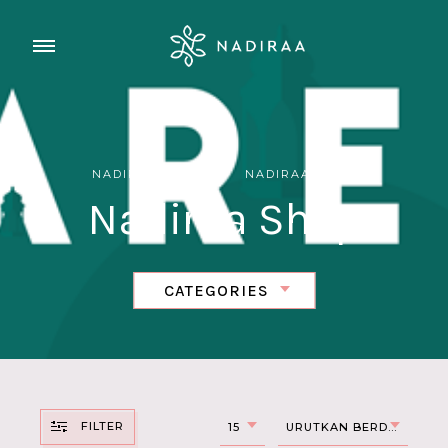
NADIRAA HIJAB
>
NADIRAA SHOP
Nadiraa Shop
CATEGORIES
FILTER
15
URUTKAN BERDASAR TREN