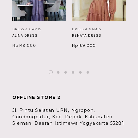
DRESS & GAMIS
DRESS & GAMIS
DR
ALINA DRESS
RENATA DRESS
RA
Rp
149,000
Rp
169,000
Rp
OFFLINE STORE 2
Jl. Pintu Selatan UPN, Ngropoh,
Condongcatur, Kec. Depok, Kabupaten
Sleman, Daerah Istimewa Yogyakarta 55281